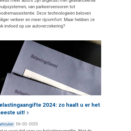
eeds meer auto’s zijn uitgerust met geavanceerde
jhulpsystemen, van parkeersensoren tot
oodremassistentie. Deze technologieën beloven
iliger verkeer en meer rijcomfort. Maar hebben ze
k invloed op uw autoverzekering?
elastingaangifte 2024: zo haalt u er het
eeste uit!
06-03-2025
articulier
t is weer tijd voor uw belastingaangifte. Niet de