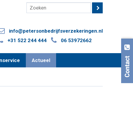
info@petersonbedrijfsverzekeringen.nl
+31 522 244 444
06 53972662
nservice
Actueel