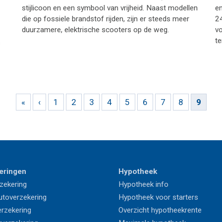
stijlicoon en een symbool van vrijheid. Naast modellen
en
die op fossiele brandstof rijden, zijn er steeds meer
2
duurzamere, elektrische scooters op de weg.
vo
t
s
«
‹
1
2
3
4
5
6
7
8
9
eringen
Hypotheek
zekering
Hypotheek info
utoverzekering
Hypotheek voor starters
rzekering
Overzicht hypotheekrente