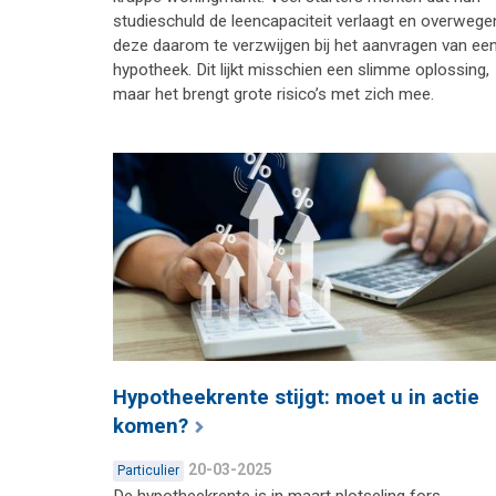
studieschuld de leencapaciteit verlaagt en overwege
deze daarom te verzwijgen bij het aanvragen van ee
hypotheek. Dit lijkt misschien een slimme oplossing,
maar het brengt grote risico’s met zich mee.
Hypotheekrente stijgt: moet u in actie
komen?
20-03-2025
Particulier
De hypotheekrente is in maart plotseling fors