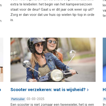
extra te kriebelen: het begin van het kampeerseizoen
en
le
staat voor de deur! Gaat u er dit jaar ook weer op uit?
va
Zorg er dan voor dat uw huis op wielen tip-top in orde
te
is.
n
p
Scooter verzekeren: wat is wijsheid?
H
03-03-2025
Particulier
P
Een scooter is niet zomaar een tweewieler, het is een
In