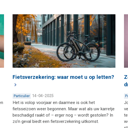
Fietsverzekering: waar moet u op letten?
Z
d
14-04-2025
Particulier
P
en
Het is volop voorjaar en daarmee is ook het
Jo
fietsseizoen weer begonnen. Maar wat als uw karretje
ve
beschadigd raakt of – erger nog – wordt gestolen? In
t
zo'n geval biedt een fietsverzekering uitkomst.
we
st