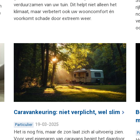
St
verduurzamen van uw tuin. Dit helpt niet alleen het
n
ri
klimaat, maar verbetert ook uw wooncomfort én
n
n
voorkomt schade door extreem weer.
ve
oo
Caravankeuring: niet verplicht, wel slim
B
m
19-03-2025
Particulier
Het is nog fris, maar de zon laat zich al uitvoerig zien.
P
Voor veel eigenaren van caravans begint het daardoor
He